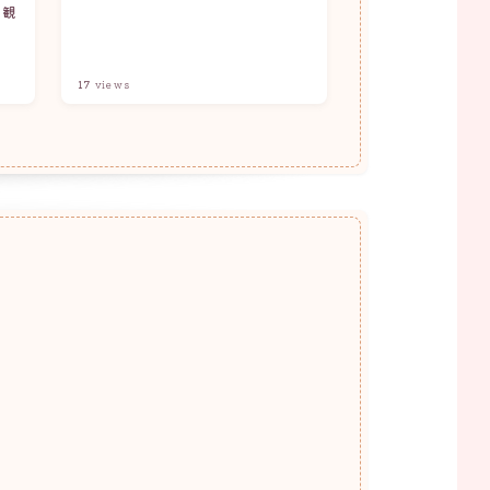
京観
バ
17
views