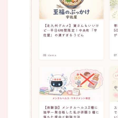
【北九州グルメ】資さんもいいけ
帯
ど…平日4時間限定！中央町「宇
5
佐屋」の凄すぎるうどん
び
39
views
37
【体験談】メンタルヘルス2種に
ス
独学一発合格した私が併願３種に
で
落ちた理由と勉強方法
い