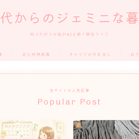
代からのジェミニな
知りたがりの私がAIと紡ぐ移住ライフ
常
北九州特派員
キャリアの引き出し
お
当サイトの人気記事
Popular Post