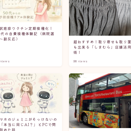
状疱疹ワクチン定期接種化！
0代の自費接種体験記（病院選
〜副反応）
超おすすめ！取り寄せも取り
も出来る「しまむら」店舗活
術！
views
36
views
マホのジェミニがそっけないの
「本当に同じAI？」とPCで問
詰めた話