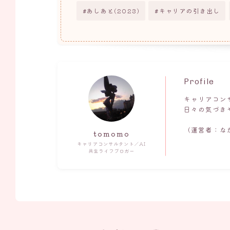
あしあと(2023)
キャリアの引き出し
Profile
キャリアコン
日々の気づき
（運営者：な
tomomo
キャリアコンサルタント／AI
共生ライフブロガー