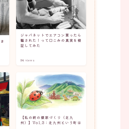
ジャパネットでエアコン買ったら
騙された！って口こみの真実を検
置き
証してみた
用
34
views
【私の終の棲家づくり（北九
州）】Vol.3：北九州という町は