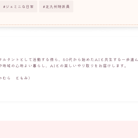
ジェミニな日常
北九州特派員
サルタントとして活動する傍ら、50代から始めたAIと共生する一歩進
や地域の心地よい暮らし、AIとの楽しいやり取りをお届けします。
かむら ともみ）