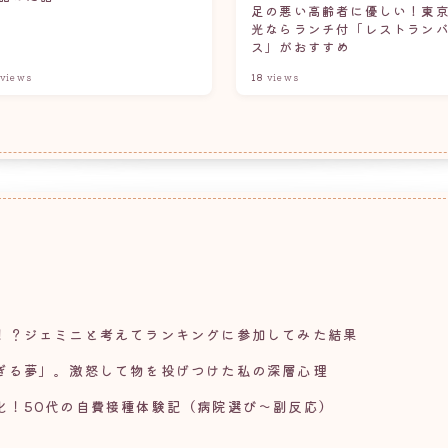
足の悪い高齢者に優しい！東
光ならランチ付「レストラン
ス」がおすすめ
views
18
views
！？ジェミニと考えてランキングに参加してみた結果
ぎる夢」。激怒して物を投げつけた私の深層心理
化！50代の自費接種体験記（病院選び〜副反応）