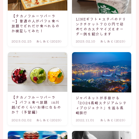
【タカノフルーツパーラ
LINEギフト＊スタバのドリ
ー】普通の人がパフェ食べ
ンクチケット７００円で初
放題でどれだけ食べれるの
めてのカスタマイズとオー
か検証してみた！
ダー例を紹介します
2023.02.25
あしあと(2023)
2023.02.10
あしあと(2023)
【タカノフルーツパーラ
ジャパネットが手掛ける
ー】パフェ食べ放題 in川
「2024長崎スタジアムシテ
越/どのくらいお得になるの
ィプロジェクト」を巡る長
か？（予習編）
崎旅行
2023.02.02
あしあと(2023)
2022.11.01
あしあと(2023)