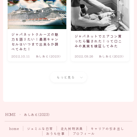
ジャパネットクルーズの魅
ジャパネットでエアコン買
力を語りたい！最悪キャン
ったら騙された！って口こ
セルはいつまで出来るか調
みの真実を検証してみた
べてみた！
2022.10.11
あしあと(2023)
2022.09.26
あしあと(2023)
もっと見る
HOME
あしあと(2023)
＞
home
ジェミニな日常
北九州特派員
キャリアの引き出し
おうち仕事
プロフィール