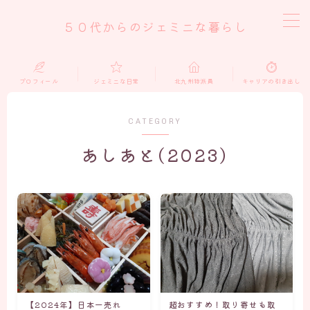
５０代からのジェミニな暮らし
MENU
プロフィール
ジェミニな日常
北九州特派員
キャリアの引き出し
home
CATEGORY
ジェミニな日常
あしあと(2023)
北九州特派員
キャリアの引き出し
おうち仕事
プロフィール
【2024年】日本一売れ
超おすすめ！取り寄せも取