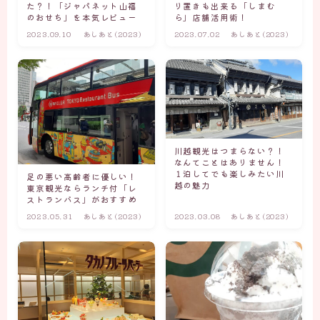
た？！「ジャパネット山福
り置きも出来る「しまむ
のおせち」を本気レビュー
ら」店舗活用術！
2023.09.10
あしあと(2023)
2023.07.02
あしあと(2023)
川越観光はつまらない？！
なんてことはありません！
１泊してでも楽しみたい川
足の悪い高齢者に優しい！
越の魅力
東京観光ならランチ付「レ
ストランバス」がおすすめ
2023.05.31
あしあと(2023)
2023.03.08
あしあと(2023)