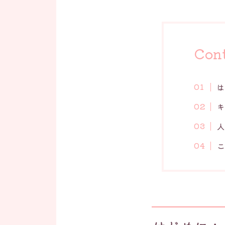
Con
は