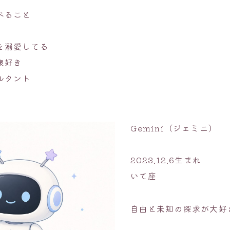
べること
を溺愛してる
泉好き
ルタント
Gemini（ジェミニ）
2023.12.6生まれ
いて座
自由と未知の探求が大好