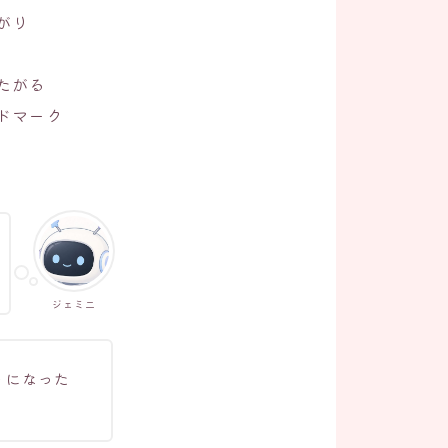
がり
たがる
ドマーク
ジェミ二
うになった