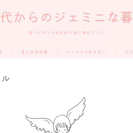
代からのジェミニな
知りたがりの私がAIと紡ぐ移住ライフ
常
北九州特派員
キャリアの引き出し
お
ール