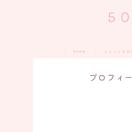
５０
home
ジェミニな日
プロフィ