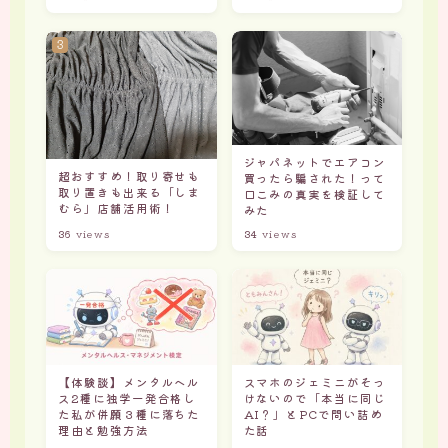
ジャパネットでエアコン
超おすすめ！取り寄せも
買ったら騙された！って
取り置きも出来る「しま
口こみの真実を検証して
むら」店舗活用術！
みた
36
views
34
views
【体験談】メンタルヘル
スマホのジェミニがそっ
ス2種に独学一発合格し
けないので「本当に同じ
た私が併願３種に落ちた
AI？」とPCで問い詰め
理由と勉強方法
た話