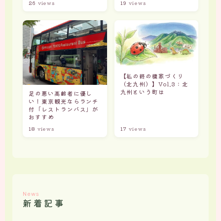
26
views
19
views
【私の終の棲家づくり
（北九州）】Vol.3：北
九州という町は
足の悪い高齢者に優し
い！東京観光ならランチ
付「レストランバス」が
おすすめ
18
views
17
views
News
新着記事