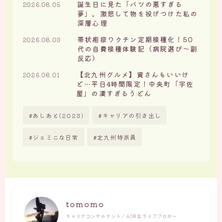
誕生日に見た「バツの悪すぎる
2026.08.05
夢」。激怒して物を投げつけた私の
深層心理
帯状疱疹ワクチン定期接種化！50
2026.08.03
代の自費接種体験記（病院選び〜副
反応）
【北九州グルメ】資さんもいいけ
2026.08.01
ど…平日4時間限定！中央町「宇佐
屋」の凄すぎるうどん
あしあと(2023)
キャリアの引き出し
ジェミニな日常
北九州特派員
tomomo
キャリアコンサルタント／AI共生ライフブロガー