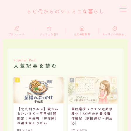
５０代からのジェミニな暮らし
MENU
プロフィール
ジェミニな日常
北九州特派員
キャリアの引き出し
home
ジェミニな日常
Popular Post
人気記事を読む
北九州特派員
キャリアの引き出し
おうち仕事
【北九州グルメ】資さん
帯状疱疹ワクチン定期接
もいいけど…平日4時間
種化！50代の自費接種
限定！中央町「宇佐屋」
体験記（病院選び〜副反
プロフィール
の凄すぎるうどん
応）
38
views
37
views