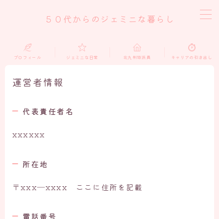
５０代からのジェミニな暮らし
MENU
プロフィール
ジェミニな日常
北九州特派員
キャリアの引き出し
home
運営者情報
ジェミニな日常
代表責任者名
北九州特派員
xxxxxx
キャリアの引き出し
所在地
おうち仕事
〒xxx―xxxx ここに住所を記載
プロフィール
電話番号