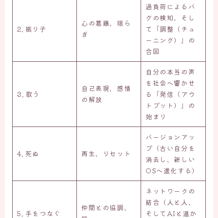
過負荷によるバ
グの検知、そし
心の葛藤、揺ら
2. 振り子
て「調整（チュ
ぎ
ーニング）」の
合図
自分の本当の声
を社会へ響かせ
自己表現、感情
3. 歌う
る「発信（アウ
の解放
トプット）」の
始まり
バージョンアッ
プ（古い自分を
4. 死ぬ
再生、リセット
消去し、新しい
OSへ進化する）
ネットワークの
結合（人と人、
仲間との協調、
5. 手をつなぐ
そしてAIと温か