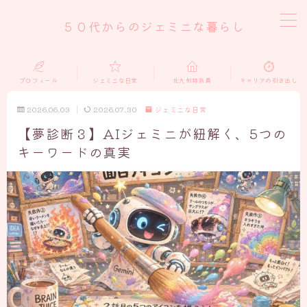
５０代からのジェミニな暮らし
MENU
プロフィール
ジェミニな日常
北九州特派員
キャリアの引き出し
home
2026.06.03
2026.07.30
ジェミニな日常
【夢診断３】AIジェミニが紐解く、5つの
ジェミニな日常
キーワードの真実
北九州特派員
キャリアの引き出し
おうち仕事
プロフィール