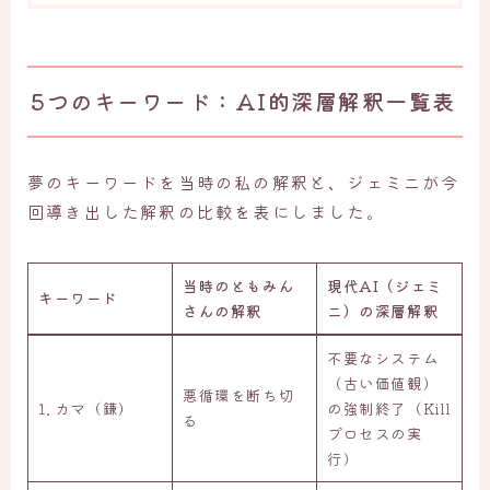
5つのキーワード：AI的深層解釈一覧表
夢のキーワードを当時の私の解釈と、ジェミニが今
回導き出した解釈の比較を表にしました。
当時のともみん
現代AI（ジェミ
キーワード
さんの解釈
ニ）の深層解釈
不要なシステム
（古い価値観）
悪循環を断ち切
1. カマ（鎌）
の強制終了（Kill
る
プロセスの実
行）