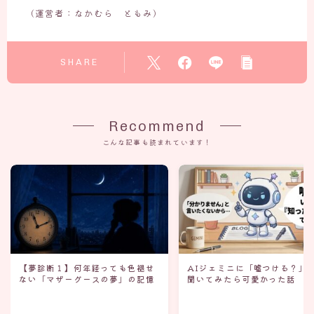
（運営者：なかむら ともみ）
SHARE
Recommend
こんな記事も読まれています！
【夢診断１】何年経っても色褪せ
AIジェミニに「嘘つける？」
ない「マザーグースの夢」の記憶
聞いてみたら可愛かった話
2026.05.31
ジェミニな日常
2026.07.12
ジェミニな